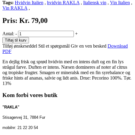
Tags:
Hvidvin Italien
,
hvidvin RAKLA
,
Italiensk vin
,
Vin Italien
,
Vin RAKLA
,
Pris:
Kr. 79,00
Antal:
-
+
Tilføj til kurv
Tilføj ønskeseddel
Stil et spørgsmål
Giv en ven besked
Download
PDF
En dejlig frisk og sprød hvidvin med en intens duft og en fin lys
strågul farve. Duften er intens. Næsen domineres af noter af citrus
og tropiske frugter. Smagen er mineralsk med en fin syrebalance og
friske hints af ananas, salvie og lidt anis. Drue: Pecorino 100%. Tør.
13%
Kom forbi vores butik
"RAKLA"
Stisagervej 31, 7884 Fur
mobilnr: 21 22 20 54