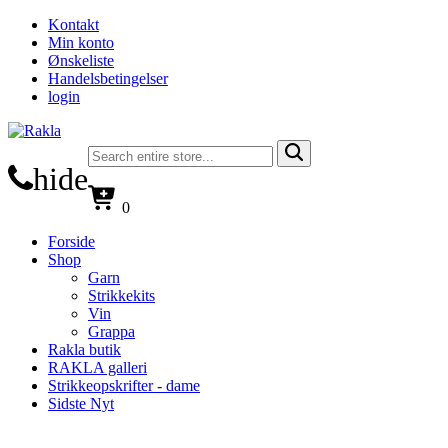
Kontakt
Min konto
Ønskeliste
Handelsbetingelser
login
hide
0
Forside
Shop
Garn
Strikkekits
Vin
Grappa
Rakla butik
RAKLA galleri
Strikkeopskrifter - dame
Sidste Nyt