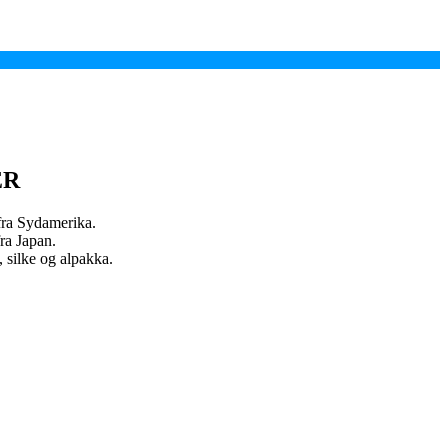
ER
 fra Sydamerika.
ra Japan.
 silke og alpakka.