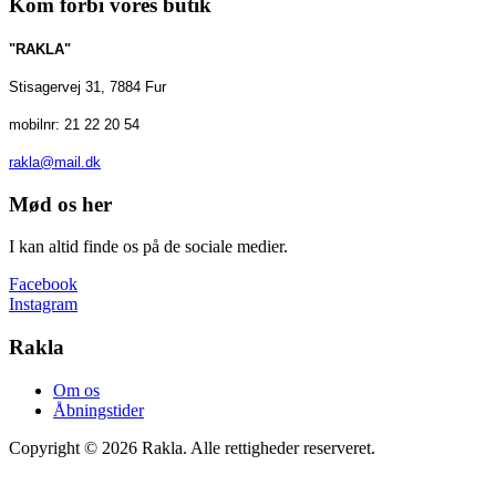
Kom forbi vores butik
"RAKLA"
Stisagervej 31, 7884 Fur
mobilnr: 21 22 20 54
rakla@mail.dk
Mød os her
I kan altid finde os på de sociale medier.
Facebook
Instagram
Rakla
Om os
Åbningstider
Copyright © 2026 Rakla. Alle rettigheder reserveret.