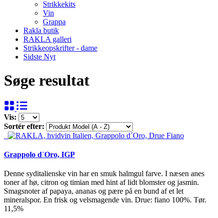
Strikkekits
Vin
Grappa
Rakla butik
RAKLA galleri
Strikkeopskrifter - dame
Sidste Nyt
Søge resultat
Vis:
Sortér efter:
Grappolo d´Oro, IGP
Denne syditalienske vin har en smuk halmgul farve. I næsen anes
toner af hø, citron og timian med hint af lidt blomster og jasmin.
Smagsnoter af papaya, ananas og pære på en bund af et let
mineralspor. En frisk og velsmagende vin. Drue: fiano 100%. Tør.
11,5%