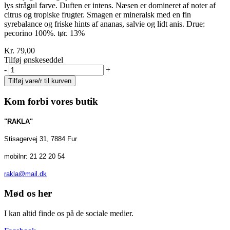
lys strågul farve. Duften er intens. Næsen er domineret af noter af
citrus og tropiske frugter. Smagen er mineralsk med en fin
syrebalance og friske hints af ananas, salvie og lidt anis. Drue:
pecorino 100%. tør. 13%
Kr. 79,00
Tilføj ønskeseddel
-
+
Kom forbi vores butik
"RAKLA"
Stisagervej 31, 7884 Fur
mobilnr: 21 22 20 54
rakla@mail.dk
Mød os her
I kan altid finde os på de sociale medier.