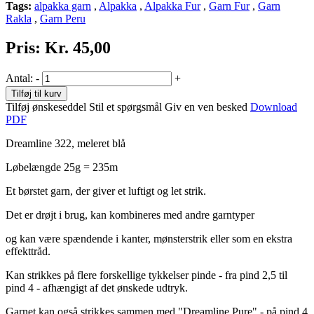
Tags:
alpakka garn
,
Alpakka
,
Alpakka Fur
,
Garn Fur
,
Garn
Rakla
,
Garn Peru
Pris:
Kr. 45,00
Antal:
-
+
Tilføj til kurv
Tilføj ønskeseddel
Stil et spørgsmål
Giv en ven besked
Download
PDF
Dreamline 322, meleret blå
Løbelængde 25g = 235m
Et børstet garn, der giver et luftigt og let strik.
Det er drøjt i brug, kan kombineres med andre garntyper
og kan være spændende i kanter, mønsterstrik eller som en ekstra
effekttråd.
Kan strikkes på flere forskellige tykkelser pinde - fra pind 2,5 til
pind 4 - afhængigt af det ønskede udtryk.
Garnet kan også strikkes sammen med "Dreamline Pure" - på pind 4