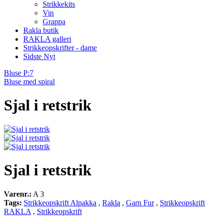
Strikkekits
Vin
Grappa
Rakla butik
RAKLA galleri
Strikkeopskrifter - dame
Sidste Nyt
Bluse P:7
Bluse med spiral
Sjal i retstrik
Sjal i retstrik
Varenr.:
A 3
Tags:
Strikkeopskrift Alpakka
,
Rakla
,
Garn Fur
,
Strikkeopskrift
RAKLA
,
Strikkeopskrift