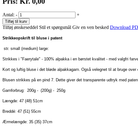
Pris:
Kr. 0,00
Antal:
-
+
Tilføj til kurv
Tilføj ønskeseddel
Stil et spørgsmål
Giv en ven besked
Download P
Strikkeopskrift til bluse i patent
str. small (medium) large:
Strikkes i "Faerytale" - 100% alpakka i en børstet kvalitet - med valgfri farv
Kort og luftig bluse i det bløde alpakkagarn. Også velegnet til at bruge over 
Blusen strikkes på en pind 7. Dette giver det transparente udtryk med pate
Garnforbrug: 200g - (200g) - 250g
Længde: 47 (48) 51cm
Breddé: 47 (51) 55cm
Ærmelængde: 35 (35) 37cm