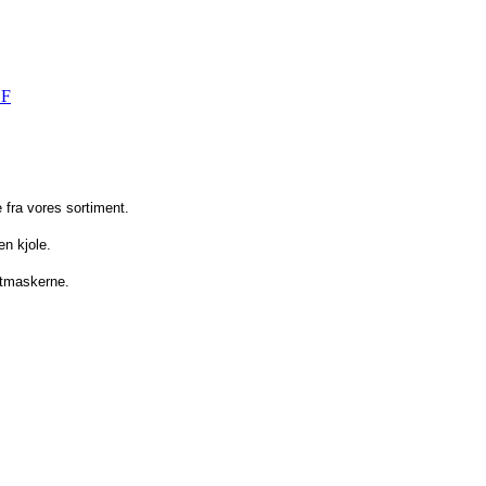
DF
e fra vores sortiment.
en kjole.
ntmaskerne.