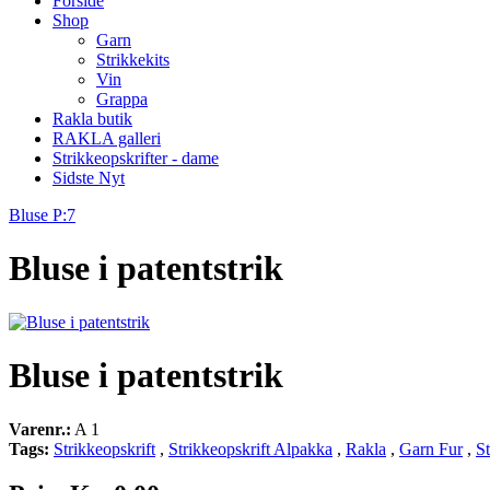
Forside
Shop
Garn
Strikkekits
Vin
Grappa
Rakla butik
RAKLA galleri
Strikkeopskrifter - dame
Sidste Nyt
Bluse P:7
Bluse i patentstrik
Bluse i patentstrik
Varenr.:
A 1
Tags:
Strikkeopskrift
,
Strikkeopskrift Alpakka
,
Rakla
,
Garn Fur
,
S