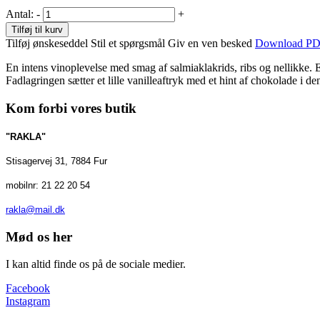
Antal:
-
+
Tilføj til kurv
Tilføj ønskeseddel
Stil et spørgsmål
Giv en ven besked
Download P
En intens vinoplevelse med smag af salmiaklakrids, ribs og nellikke. 
Fadlagringen sætter et lille vanilleaftryk med et hint af chokolade i 
Kom forbi vores butik
"RAKLA"
Stisagervej 31, 7884 Fur
mobilnr: 21 22 20 54
rakla@mail.dk
Mød os her
I kan altid finde os på de sociale medier.
Facebook
Instagram