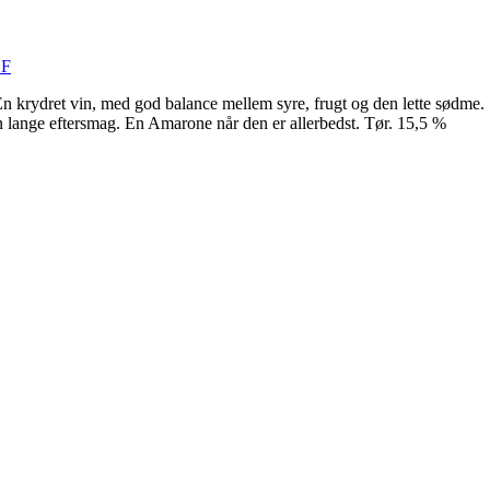
DF
En krydret vin, med god balance mellem syre, frugt og den lette sødme. S
den lange eftersmag. En Amarone når den er allerbedst. Tør. 15,5 %