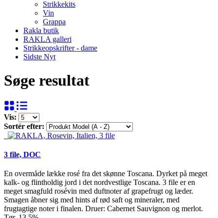
Strikkekits
Vin
Grappa
Rakla butik
RAKLA galleri
Strikkeopskrifter - dame
Sidste Nyt
Søge resultat
Vis:
Sortér efter:
3 file, DOC
En overmåde lække rosé fra det skønne Toscana. Dyrket på meget
kalk- og flintholdig jord i det nordvestlige Toscana. 3 file er en
meget smagfuld rosévin med duftnoter af grapefrugt og læder.
Smagen åbner sig med hints af rød saft og mineraler, med
frugtagtige noter i finalen. Druer: Cabernet Sauvignon og merlot.
Tør. 13,5%