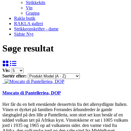
Strikkekits
Vin
Grappa
Rakla butik
RAKLA galleri
Strikkeopskrifter - dame
Sidste Nyt
Søge resultat
Vis:
Sortér efter:
Moscato di Pantelleriea, DOP
Her får du en helt enestående dessertvin fra det allersydligste Italien.
Vinen er dyrket på familien Ferrandes århundreder år gamle
slægtsgård på den lille ø Pantelleria, som stort set kun består af en
uddød vulkan tæt på Afrikas kyst. Vinstokkene er sat i 1005 vulkans
jord i 1935 og 1965 op ad vulkanens sider. den varme vind fra
Afrika, den vulkanske jord og den salte vind fra Middelhavet